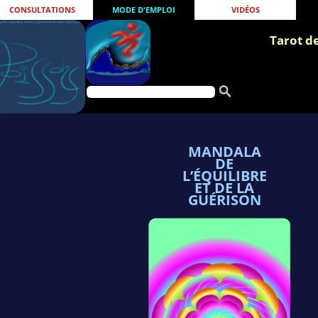
CONSULTATIONS
MODE D'EMPLOI
VIDÉOS
Tarot d
MANDALA
DE
L’ÉQUILIBRE
ET DE LA
GUÉRISON