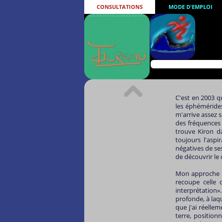
CONSULTATIONS
MODE D'EMPLOI
C'est en 2003 q
les éphémérides
m'arrive assez 
des fréquences
trouve Kiron da
toujours l'asp
négatives de ses
de découvrir le
Mon approche n'
recoupe celle
interprétation»
profonde, à laq
que j'ai réelle
terre, positi