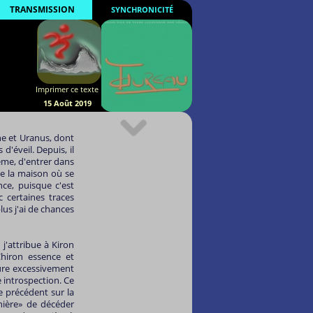
TRANSMISSION
SYNCHRONICITÉ
Imprimer ce texte
15 Août 2019
ne et Uranus, dont
'éveil. Depuis, il
ème, d'entrer dans
e la maison où se
nce, puisque c'est
 certaines traces
lus j'ai de chances
j'attribue à Kiron
hiron essence et
sure excessivement
 introspection. Ce
e précédent sur la
ière» de décéder