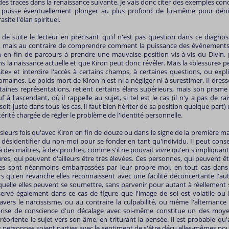
 des traces dans la renaissance suivante. Je vais donc citer des exemples con
puisse éventuellement plonger au plus profond de lui-même pour déni
site l'élan spirituel.
 de suite le lecteur en précisant qu'il n'est pas question dans ce diagnos
e, mais au contraire de comprendre comment la puissance des événements
en fin de parcours à prendre une mauvaise position vis-à-vis du Divin, 
la naissance actuelle et que Kiron peut donc révéler. Mais la «blessure» p
ite» et interdire l'accès à certains champs, à certaines questions, ou expl
omaines. Le poids mort de Kiron n'est ni à négliger ni à surestimer. Il dre
rtaines représentations, retient certains élans supérieurs, mais son pri
uf à l'ascendant, où il rappelle au sujet, si tel est le cas (il n'y a pas de 
 soit juste dans tous les cas, il faut bien hériter de sa position quelque part)
ltérité chargée de régler le problème de l'identité personnelle.
usieurs fois qu'avec Kiron en fin de douze ou dans le signe de la première mai
 désidentifier du non-moi pour se fonder en tant qu'individu. Il peut cons
à des maîtres, à des proches, comme s'il ne pouvait vivre qu'en s'impliquant
ures, qui peuvent d'ailleurs être très élevées. Ces personnes, qui peuvent êt
es sont néanmoins embarrassées par leur propre moi, en tout cas dans 
s qu'en revanche elles reconnaissent avec une facilité déconcertante l'au
quelle elles peuvent se soumettre, sans parvenir pour autant à réellement s
ervé également dans ce cas de figure que l'image de soi est volatile ou 
avers le narcissisme, ou au contraire la culpabilité, ou même l'alternanc
prise de conscience d'un décalage avec soi-même constitue un des moye
s réoriente le sujet vers son âme, en triturant la pensée. Il est probable 
 personnes soient parties avec le sentiment de s'être déçu elles-mêmes po