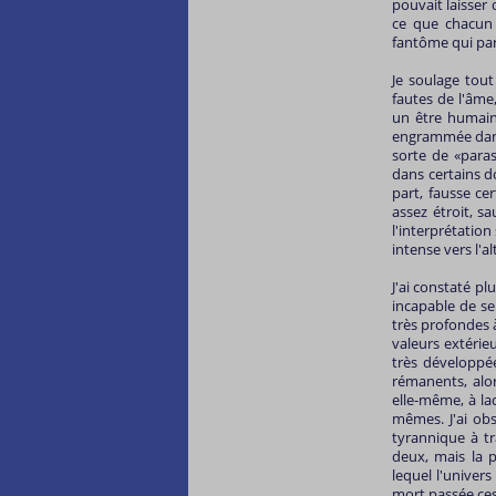
pouvait laisser
ce que chacun 
fantôme qui para
Je soulage tout
fautes de l'âm
un être humain 
engrammée dans 
sorte de «paras
dans certains d
part, fausse ce
assez étroit, sa
l'interprétation
intense vers l'a
J'ai constaté pl
incapable de se
très profondes 
valeurs extérie
très développé
rémanents, alor
elle-même, à la
mêmes. J'ai obs
tyrannique à tr
deux, mais la 
lequel l'univer
mort passée ces