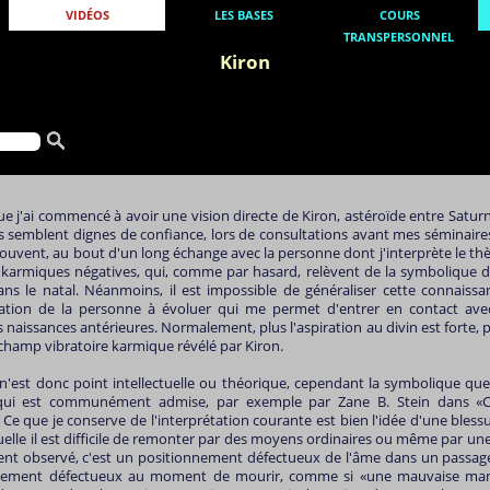
VIDÉOS
LES BASES
COURS
TRANSPERSONNEL
Kiron
ue j'ai commencé à avoir une vision directe de Kiron, astéroïde entre Satur
 semblent dignes de confiance, lors de consultations avant mes séminaires d
souvent, au bout d'un long échange avec la personne dont j'interprète le th
 karmiques négatives, qui, comme par hasard, relèvent de la symbolique d
ns le natal. Néanmoins, il est impossible de généraliser cette connaissa
iration de la personne à évoluer qui me permet d'entrer en contact avec
 naissances antérieures. Normalement, plus l'aspiration au divin est forte, p
 champ vibratoire karmique révélé par Kiron.
est donc point intellectuelle ou théorique, cependant la symbolique que 
 qui est communément admise, par exemple par Zane B. Stein dans «C
. Ce que je conserve de l'interprétation courante est bien l'idée d'une bles
uelle il est difficile de remonter par des moyens ordinaires ou même par une
ment observé, c'est un positionnement défectueux de l'âme dans un passag
onnement défectueux au moment de mourir, comme si «une mauvaise man