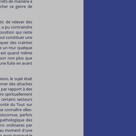
crets de manière à
cher ce genre de
tic de relever des
 a pu contraindre
position qui reste
eut constituer une
iquer des craintes
sse un mur quelque
sme est quand même
raison non plus que
 une fuite en avant
son, le sujet était
erver des attaches
 par rapport à des
re spirituellement
certains secteurs
torité du Tout sur
e connaître elles-
biscornue, parfois
e pathologique des
ns ordinaires par
qu'au moment d'une
ur avoir manqué le